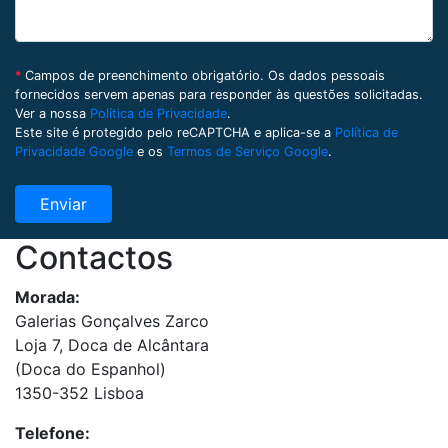
*
Campos de preenchimento obrigatório. Os dados pessoais
fornecidos servem apenas para responder às questões solicitadas.
Ver a nossa
Política de Privacidade
.
Este site é protegido pelo reCAPTCHA e aplica-se a
Política de
Privacidade Google
e os
Termos de Serviço Google
.
Contactos
Morada:
Galerias Gonçalves Zarco
Loja 7, Doca de Alcântara
(Doca do Espanhol)
1350-352 Lisboa
Telefone: