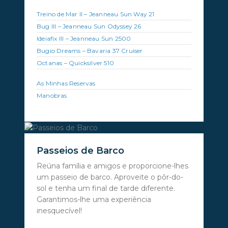
Treino de Mar II – Jeanneau Sun Way 21
Bug III – Jeanneau Sun Odyssey 26
Ideiafix III – Jeanneau Sun 2500
Bugio Dreams – Bavaria 37 Cruiser
Octanas – Quicksilver 510
As Minhas Reservas
Manobras
Passeios de Barco
Reúna família e amigos e proporcione-lhes
um passeio de barco. Aproveite o pôr-do-
sol e tenha um final de tarde diferente.
Garantimos-lhe uma experiência
inesquecível!