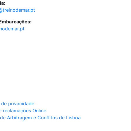
la:
@treinodemar.pt
 Embarcações:
inodemar.pt
a de privacidade
e reclamações Online
de Arbitragem e Conflitos de Lisboa