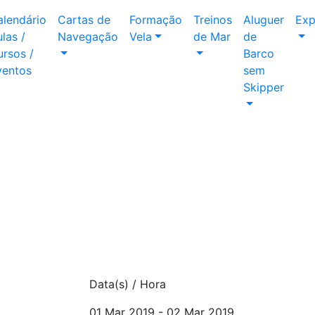
alendário
Cartas de
Formação
Treinos
Aluguer
Exp
las /
Navegação
Vela
de Mar
de
rsos /
Barco
ventos
sem
Skipper
Data(s) / Hora
01 Mar 2019 - 02 Mar 2019