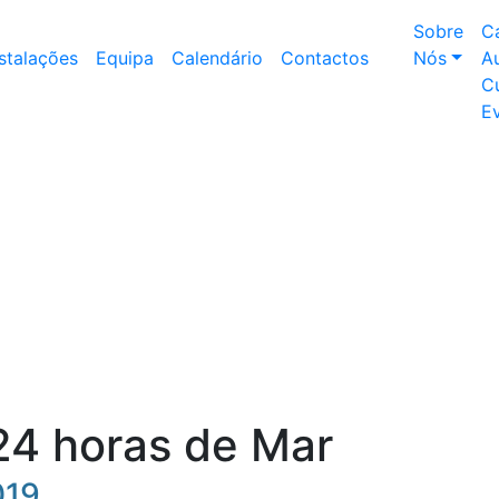
Sobre
C
nstalações
Equipa
Calendário
Contactos
Nós
Au
Cu
E
24 horas de Mar
019