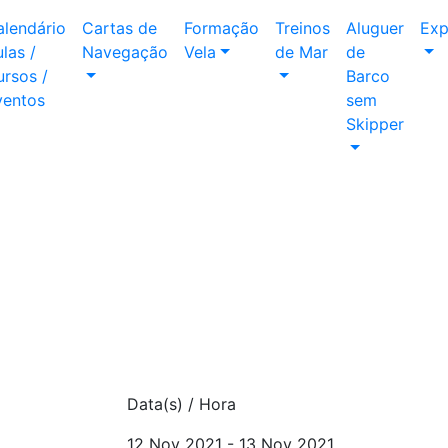
alendário
Cartas de
Formação
Treinos
Aluguer
Exp
las /
Navegação
Vela
de Mar
de
rsos /
Barco
ventos
sem
Skipper
Data(s) / Hora
12 Nov 2021 - 13 Nov 2021