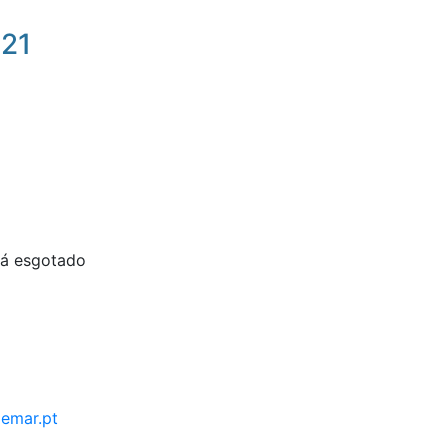
021
tá esgotado
demar.pt