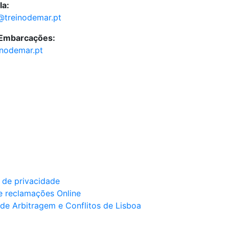
la:
@treinodemar.pt
 Embarcações:
inodemar.pt
a de privacidade
e reclamações Online
de Arbitragem e Conflitos de Lisboa