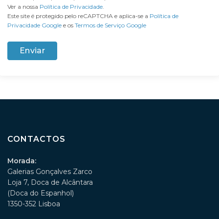
Ver a nossa
Política de Privacidade
.
Este site é protegido pelo reCAPTCHA e aplica-se a
Política de
Privacidade Google
e os
Termos de Serviço Google
CONTACTOS
Morada:
Galerias Gonçalves Zarco
Loja 7, Doca de Alcântara
(Doca do Espanhol)
1350-352 Lisboa