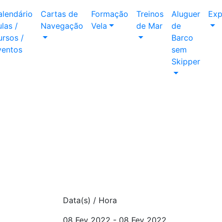
alendário
Cartas de
Formação
Treinos
Aluguer
Exp
las /
Navegação
Vela
de Mar
de
rsos /
Barco
ventos
sem
Skipper
Data(s) / Hora
08 Fev 2022 - 08 Fev 2022