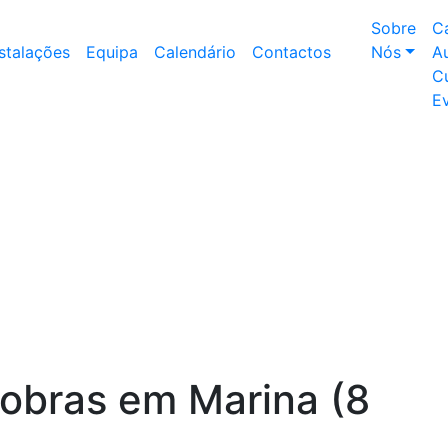
Sobre
C
nstalações
Equipa
Calendário
Contactos
Nós
Au
Cu
E
bras em Marina (8