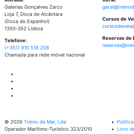
Galerias Gonçalves Zarco
geral@treino
Loja 7, Doca de Alcântara
Cursos de Ve
(Doca do Espanhol)
cursosdevela
1350-352 Lisboa
Reservas de
Telefone:
reservas@tre
(+351) 910 518 208
Chamada para rede móvel nacional
© 2026
Treino de Mar, Lda
Polític
Operador Marítimo-Turístico 323/2010
Livro d