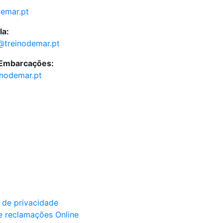
demar.pt
la:
@treinodemar.pt
 Embarcações:
inodemar.pt
a de privacidade
e reclamações Online