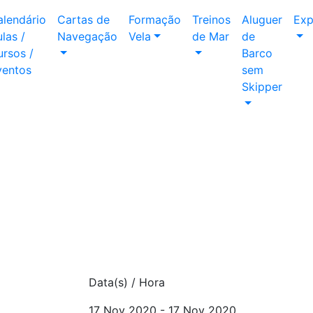
alendário
Cartas de
Formação
Treinos
Aluguer
Exp
las /
Navegação
Vela
de Mar
de
rsos /
Barco
ventos
sem
Skipper
Data(s) / Hora
17 Nov 2020 - 17 Nov 2020