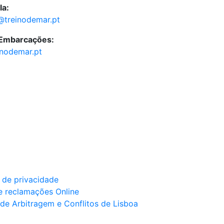
la:
@treinodemar.pt
 Embarcações:
inodemar.pt
a de privacidade
e reclamações Online
de Arbitragem e Conflitos de Lisboa