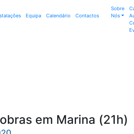
Sobre
C
nstalações
Equipa
Calendário
Contactos
Nós
Au
Cu
E
bras em Marina (21h)
020