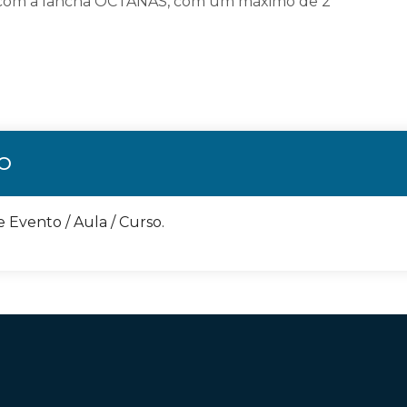
 com a lancha OCTANAS, com um máximo de 2
ÃO
e Evento / Aula / Curso.