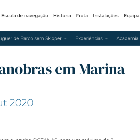
– Escola de navegação
História
Frota
Instalações
Equipa
uguer de Barco sem Skipper
Experiências
Academia 
anobras em Marina
ut 2020