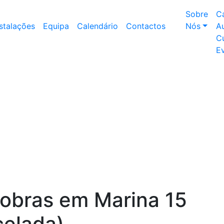
Sobre
C
nstalações
Equipa
Calendário
Contactos
Nós
Au
Cu
E
bras em Marina 15
elada)