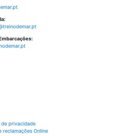
demar.pt
la:
@treinodemar.pt
 Embarcações:
inodemar.pt
a de privacidade
e reclamações Online