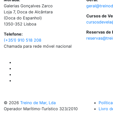
Galerias Gonçalves Zarco
geral@treino
Loja 7, Doca de Alcântara
Cursos de Ve
(Doca do Espanhol)
cursosdevela
1350-352 Lisboa
Reservas de
Telefone:
reservas@tre
(+351) 910 518 208
Chamada para rede móvel nacional
© 2026
Treino de Mar, Lda
Polític
Operador Marítimo-Turístico 323/2010
Livro d