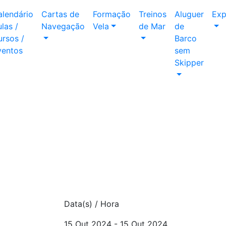
alendário
Cartas de
Formação
Treinos
Aluguer
Exp
las /
Navegação
Vela
de Mar
de
rsos /
Barco
ventos
sem
Skipper
Data(s) / Hora
15 Out 2024 - 15 Out 2024