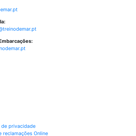
demar.pt
la:
@treinodemar.pt
 Embarcações:
inodemar.pt
a de privacidade
e reclamações Online