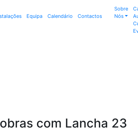
Sobre
C
nstalações
Equipa
Calendário
Contactos
Nós
Au
Cu
E
obras com Lancha 23