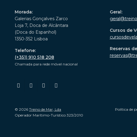
Morada:
Geral:
Galerias Gonçalves Zarco
geral@trein
Loja 7, Doca de Alcântara
Cursos de V
(Doca do Espanhol)
cursosdevel
1350-352 Lisboa
Reservas d
Telefone:
reservas@tr
(+351) 910 518 208
Chamada para rede móvel nacional
© 2026
Treino de Mar, Lda
Política de p
Operador Marítimo-Turístico 323/2010