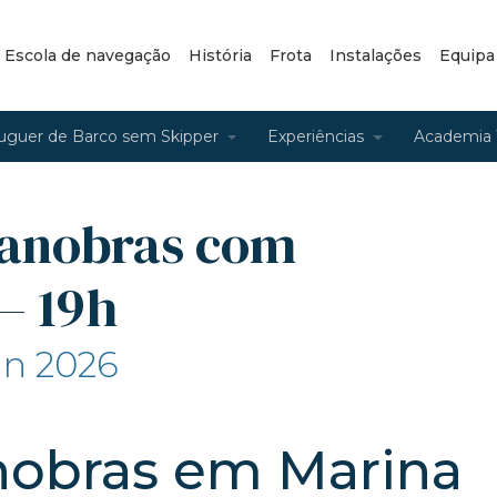
– Escola de navegação
História
Frota
Instalações
Equipa
uguer de Barco sem Skipper
Experiências
Academia 
anobras com
– 19h
un 2026
nobras em Marina