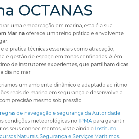
cha OCTANAS
obrar uma embarcação em marina, esta é a sua
em Marina
oferece um treino prático e envolvente
gar.
e pratica técnicas essenciais como atracação,
da e gestão de espaço em zonas confinadas. Além
mo de instrutores experientes, que partilham dicas
 a dia no mar.
criamos um ambiente dinâmico e adaptado ao ritmo
ações reais de marina em segurança e desenvolve a
 com precisão mesmo sob pressão.
regras de navegação e segurança da Autoridade
e as condições meteorológicas no
IPMA
para garantir
 os seus conhecimentos, visite ainda o
Instituto
cursos Naturais, Segurança e Serviços Marítimos
.