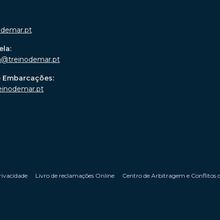
odemar.pt
ela:
a@treinodemar.pt
e Embarcações:
einodemar.pt
rivacidade
Livro de reclamações Online
Centro de Arbitragem e Conflitos 