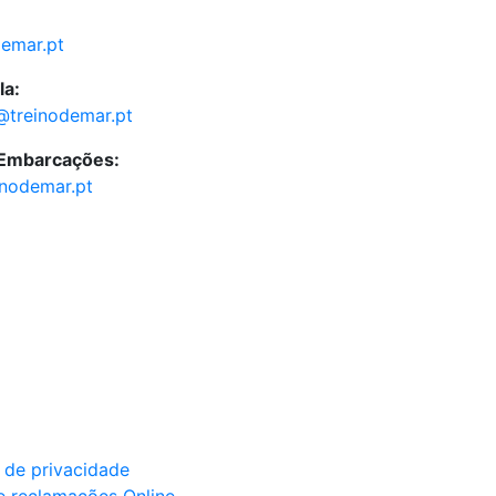
demar.pt
la:
@treinodemar.pt
 Embarcações:
inodemar.pt
a de privacidade