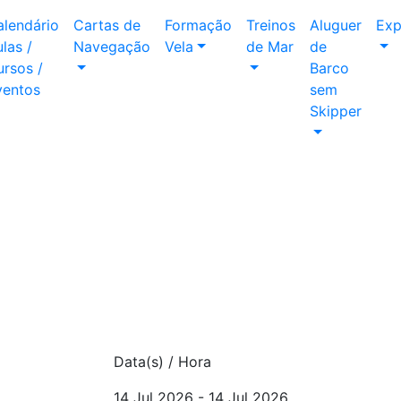
alendário
Cartas de
Formação
Treinos
Aluguer
Exp
las /
Navegação
Vela
de Mar
de
rsos /
Barco
ventos
sem
Skipper
Data(s) / Hora
14 Jul 2026 - 14 Jul 2026