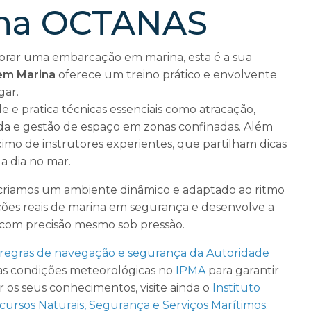
cha OCTANAS
obrar uma embarcação em marina, esta é a sua
em Marina
oferece um treino prático e envolvente
gar.
e pratica técnicas essenciais como atracação,
da e gestão de espaço em zonas confinadas. Além
mo de instrutores experientes, que partilham dicas
 a dia no mar.
criamos um ambiente dinâmico e adaptado ao ritmo
ações reais de marina em segurança e desenvolve a
 com precisão mesmo sob pressão.
regras de navegação e segurança da Autoridade
e as condições meteorológicas no
IPMA
para garantir
 os seus conhecimentos, visite ainda o
Instituto
cursos Naturais, Segurança e Serviços Marítimos
.