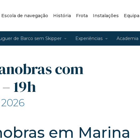
– Escola de navegação
História
Frota
Instalações
Equipa
uguer de Barco sem Skipper
Experiências
Academia 
anobras com
 – 19h
n 2026
nobras em Marina