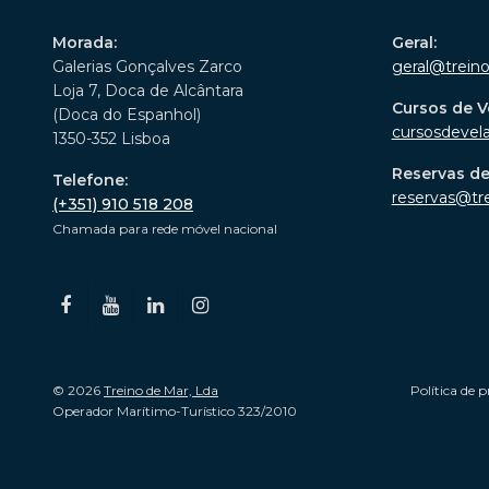
Morada:
Geral:
Galerias Gonçalves Zarco
geral@trein
Loja 7, Doca de Alcântara
Cursos de V
(Doca do Espanhol)
cursosdevel
1350-352 Lisboa
Reservas d
Telefone:
reservas@tr
(+351) 910 518 208
Chamada para rede móvel nacional
© 2026
Treino de Mar, Lda
Política de p
Operador Marítimo-Turístico 323/2010