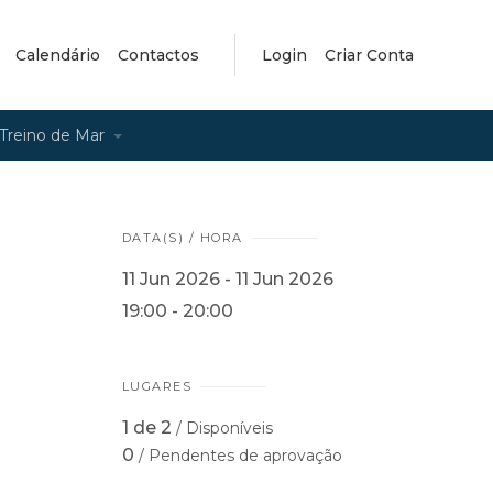
Calendário
Contactos
Login
Criar Conta
Treino de Mar
DATA(S) / HORA
11 Jun 2026 - 11 Jun 2026
19:00 - 20:00
LUGARES
1 de 2
/ Disponíveis
0
/ Pendentes de aprovação