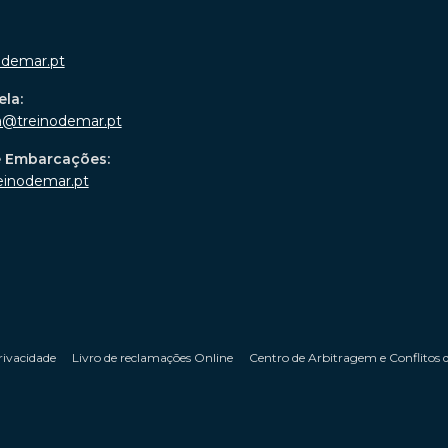
odemar.pt
ela:
a@treinodemar.pt
e Embarcações:
einodemar.pt
rivacidade
Livro de reclamações Online
Centro de Arbitragem e Conflitos 