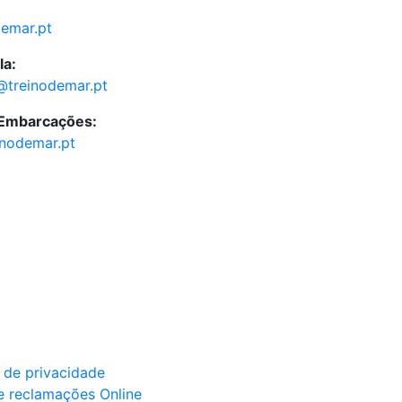
demar.pt
la:
@treinodemar.pt
 Embarcações:
inodemar.pt
a de privacidade
e reclamações Online