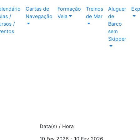
alendário
Cartas de
Formação
Treinos
Aluguer
Exp
las /
Navegação
Vela
de Mar
de
rsos /
Barco
ventos
sem
Skipper
Data(s) / Hora
10 Fev 2026 - 10 Fev 2026