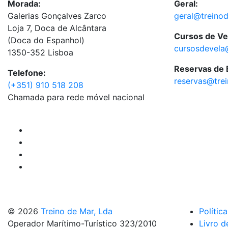
Morada:
Geral:
Galerias Gonçalves Zarco
geral@treino
Loja 7, Doca de Alcântara
Cursos de Ve
(Doca do Espanhol)
cursosdevela
1350-352 Lisboa
Reservas de
Telefone:
reservas@tre
(+351) 910 518 208
Chamada para rede móvel nacional
© 2026
Treino de Mar, Lda
Polític
Operador Marítimo-Turístico 323/2010
Livro d