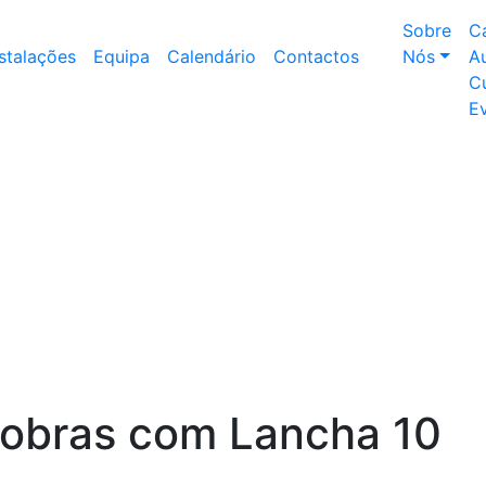
Sobre
C
nstalações
Equipa
Calendário
Contactos
Nós
Au
Cu
E
bras com Lancha 10