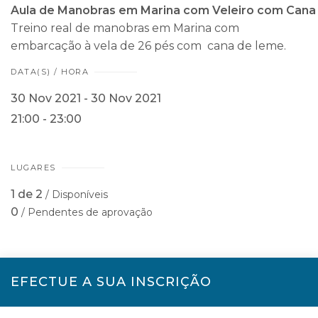
Aula
de
Manobras
em
Marina
com
Veleiro
com
Cana
Treino real de
manobras
em
Marina
com
embarcação à vela de 26 pés com c
ana
de
leme.
DATA(S) / HORA
30 Nov 2021 - 30 Nov 2021
21:00 - 23:00
LUGARES
1 de 2
/ Disponíveis
0
/ Pendentes de aprovação
EFECTUE A SUA INSCRIÇÃO