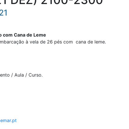
21
o
com
Cana
de
Leme
barcação à vela de 26 pés com c
ana
de
leme.
ento / Aula / Curso.
demar.pt