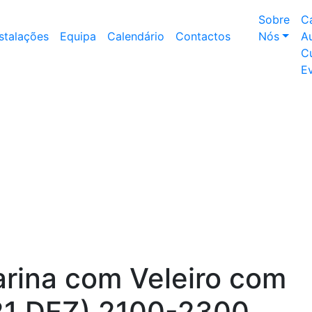
Sobre
C
nstalações
Equipa
Calendário
Contactos
Nós
Au
Cu
E
rina com Veleiro com
21 DEZ) 2100-2300