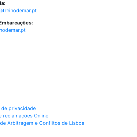
la:
@treinodemar.pt
 Embarcações:
inodemar.pt
a de privacidade
e reclamações Online
de Arbitragem e Conflitos de Lisboa