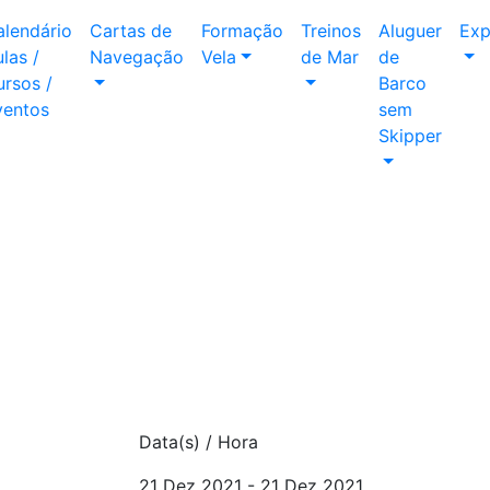
alendário
Cartas de
Formação
Treinos
Aluguer
Exp
las /
Navegação
Vela
de Mar
de
rsos /
Barco
ventos
sem
Skipper
Data(s) / Hora
21 Dez 2021 - 21 Dez 2021