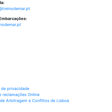
la:
@treinodemar.pt
 Embarcações:
inodemar.pt
a de privacidade
e reclamações Online
de Arbitragem e Conflitos de Lisboa