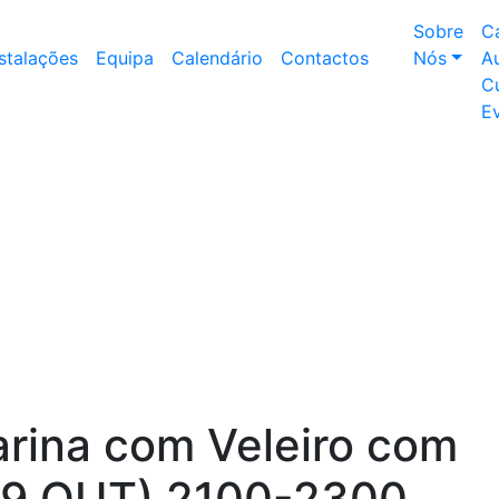
Sobre
C
nstalações
Equipa
Calendário
Contactos
Nós
Au
Cu
E
rina com Veleiro com
19 OUT) 2100-2300