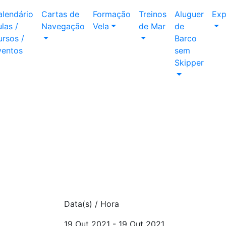
alendário
Cartas de
Formação
Treinos
Aluguer
Exp
las /
Navegação
Vela
de Mar
de
rsos /
Barco
ventos
sem
Skipper
Data(s) / Hora
19 Out 2021 - 19 Out 2021