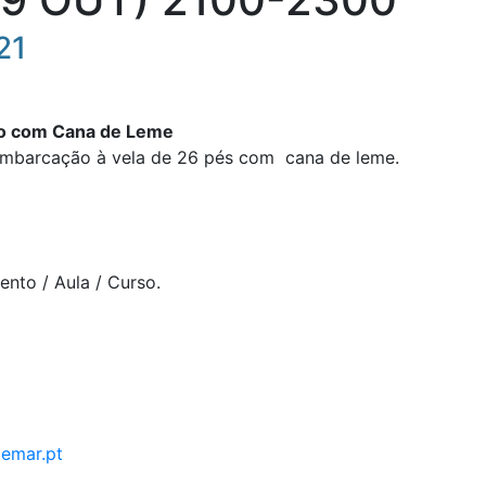
21
o
com
Cana
de
Leme
barcação à vela de 26 pés com c
ana
de
leme.
ento / Aula / Curso.
demar.pt