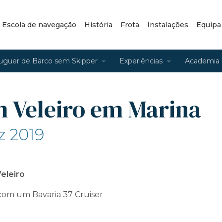
– Escola de navegação
História
Frota
Instalações
Equipa
uguer de Barco sem Skipper
Experiências
Academia 
 Veleiro em Marina
z 2019
eleiro
com um Bavaria 37 Cruiser