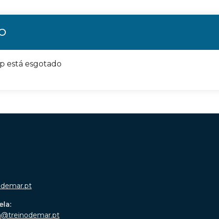
ÃO
op está esgotado
odemar.pt
ela:
a@treinodemar.pt