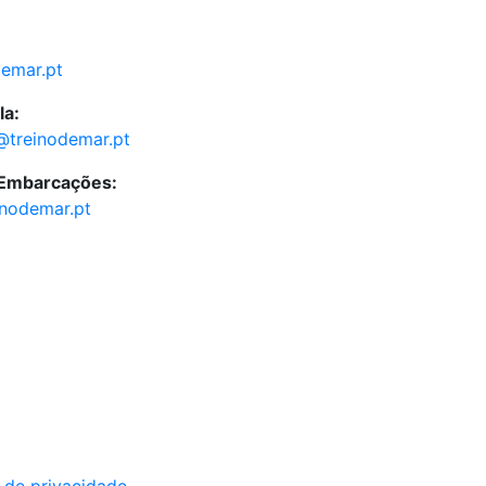
demar.pt
la:
@treinodemar.pt
 Embarcações:
inodemar.pt