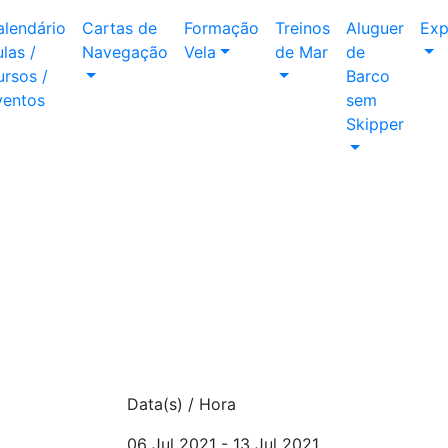
alendário
Cartas de
Formação
Treinos
Aluguer
Exp
las /
Navegação
Vela
de Mar
de
rsos /
Barco
ventos
sem
Skipper
Data(s) / Hora
06 Jul 2021 - 13 Jul 2021