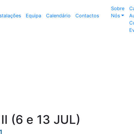
Sobre
C
nstalações
Equipa
Calendário
Contactos
Nós
Au
Cu
E
II (6 e 13 JUL)
1