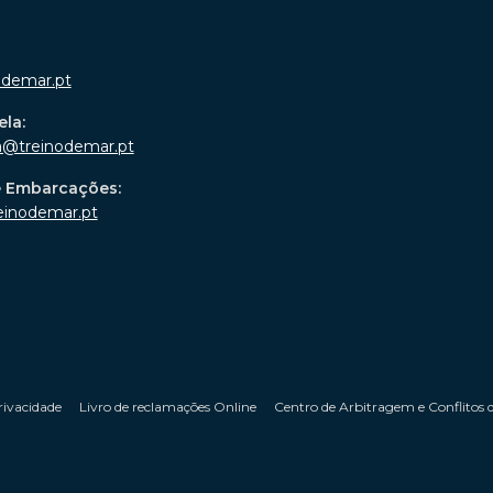
odemar.pt
ela:
a@treinodemar.pt
e Embarcações:
einodemar.pt
rivacidade
Livro de reclamações Online
Centro de Arbitragem e Conflitos 