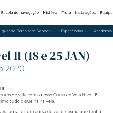
– Escola de navegação
História
Frota
Instalações
Equipa
uguer de Barco sem Skipper
Experiências
Academia 
el II (18 e 25 JAN)
an 2020
 II
ntos de vela com o nosso Curso de Vela Nível II!
imo tudo o que há na Vela.
vela ou já fez um curso de vela, mesmo que tenha