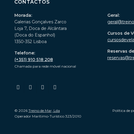
CONTACTOS
Morada:
Geral:
Galerias Gonçalves Zarco
geral@trein
Loja 7, Doca de Alcântara
Cursos de V
(Doca do Espanhol)
cursosdevel
1350-352 Lisboa
Reservas d
Telefone:
reservas@tr
(+351) 910 518 208
Chamada para rede móvel nacional
© 2026
Treino de Mar, Lda
Política de p
Operador Marítimo-Turístico 323/2010