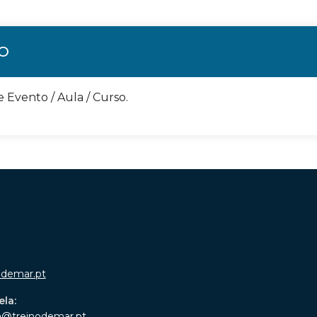
ÃO
e Evento / Aula / Curso.
odemar.pt
ela:
a@treinodemar.pt