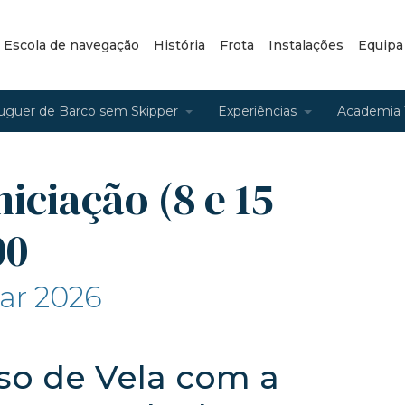
– Escola de navegação
História
Frota
Instalações
Equipa
uguer de Barco sem Skipper
Experiências
Academia 
niciação (8 e 15
00
ar 2026
rso de Vela com a