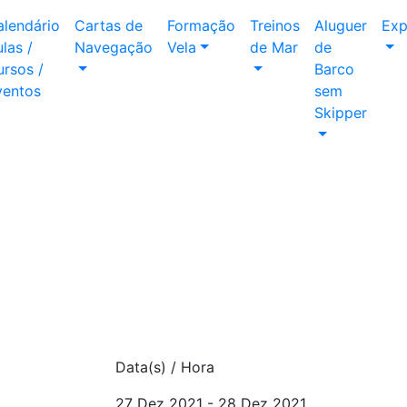
alendário
Cartas de
Formação
Treinos
Aluguer
Exp
las /
Navegação
Vela
de Mar
de
rsos /
Barco
ventos
sem
Skipper
Data(s) / Hora
27 Dez 2021 - 28 Dez 2021