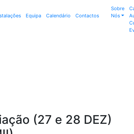
Sobre
C
nstalações
Equipa
Calendário
Contactos
Nós
Au
Cu
E
ciação (27 e 28 DEZ)
II)