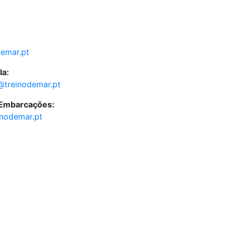
demar.pt
la:
@treinodemar.pt
 Embarcações:
inodemar.pt