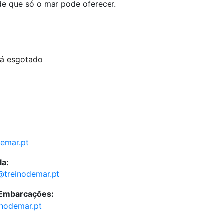
de que só o mar pode oferecer.
tá esgotado
demar.pt
la:
@treinodemar.pt
 Embarcações:
inodemar.pt