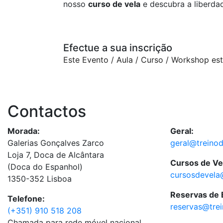
nosso
curso de vela
e descubra a liberda
Efectue a sua inscrição
Este Evento / Aula / Curso / Workshop es
Contactos
Morada:
Geral:
Galerias Gonçalves Zarco
geral@treino
Loja 7, Doca de Alcântara
Cursos de Ve
(Doca do Espanhol)
cursosdevela
1350-352 Lisboa
Reservas de
Telefone:
reservas@tre
(+351) 910 518 208
Chamada para rede móvel nacional