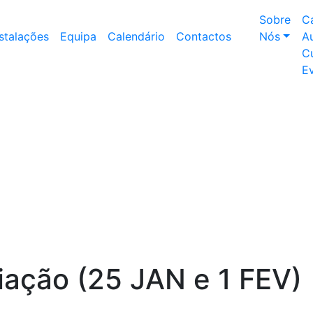
Sobre
C
nstalações
Equipa
Calendário
Contactos
Nós
Au
Cu
E
ciação (25 JAN e 1 FEV)