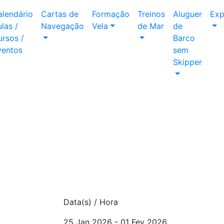
alendário
Cartas de
Formação
Treinos
Aluguer
Exp
las /
Navegação
Vela
de Mar
de
rsos /
Barco
ventos
sem
Skipper
Data(s) / Hora
25 Jan 2026 - 01 Fev 2026