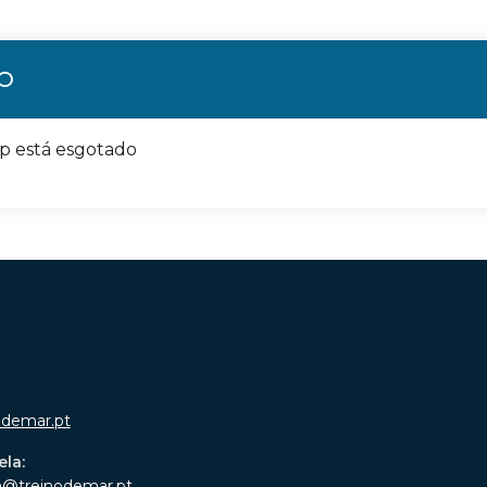
ÃO
op está esgotado
odemar.pt
ela:
a@treinodemar.pt