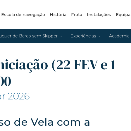
– Escola de navegação
História
Frota
Instalações
Equipa
uguer de Barco sem Skipper
Experiências
Academia 
niciação (22 FEV e 1
00
ar 2026
rso de Vela com a