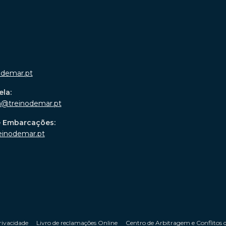
odemar.pt
ela:
a@treinodemar.pt
e Embarcações:
einodemar.pt
rivacidade
Livro de reclamações Online
Centro de Arbitragem e Conflitos 