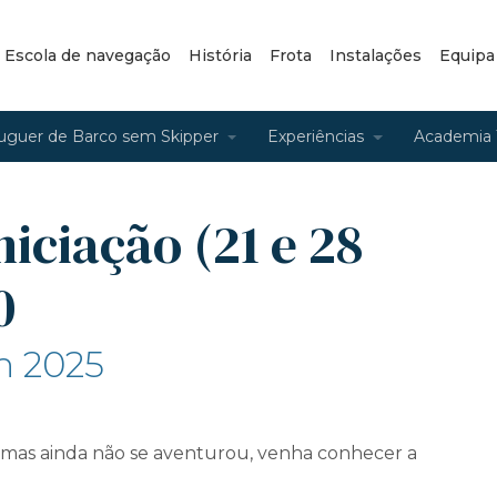
– Escola de navegação
História
Frota
Instalações
Equipa
uguer de Barco sem Skipper
Experiências
Academia 
niciação (21 e 28
0
un 2025
a, mas ainda não se aventurou, venha conhecer a