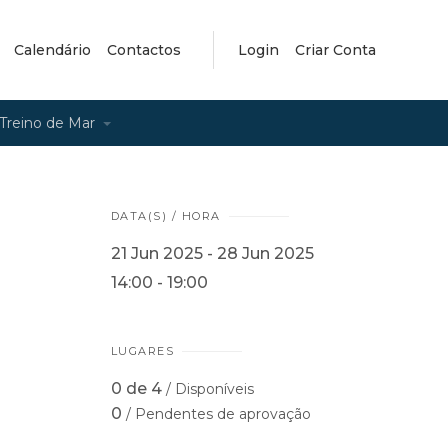
Calendário
Contactos
Login
Criar Conta
Treino de Mar
DATA(S) / HORA
21 Jun 2025 - 28 Jun 2025
14:00 - 19:00
LUGARES
0 de 4
/ Disponíveis
0
/ Pendentes de aprovação