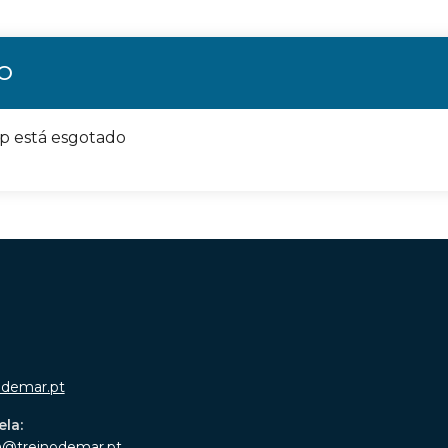
ÃO
op está esgotado
odemar.pt
ela:
a@treinodemar.pt