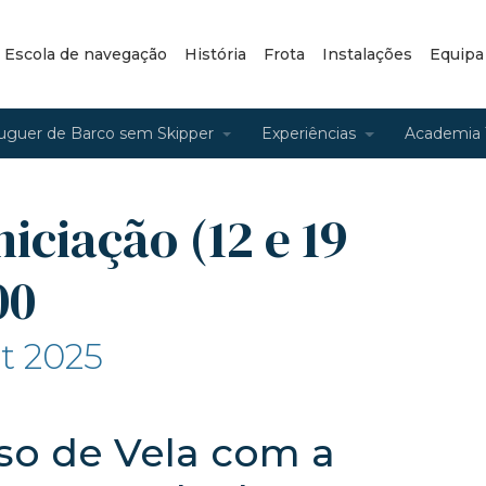
– Escola de navegação
História
Frota
Instalações
Equipa
uguer de Barco sem Skipper
Experiências
Academia 
niciação (12 e 19
00
ut 2025
rso de Vela com a