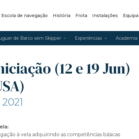
– Escola de navegação
História
Frota
Instalações
Equipa
uguer de Barco sem Skipper
Experiências
Academia 
niciação (12 e 19 Jun)
USA)
n 2021
ela:
ção à vela adquirindo as competências básicas