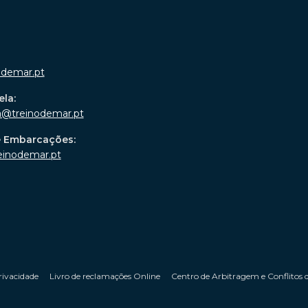
odemar.pt
ela:
a@treinodemar.pt
e Embarcações:
einodemar.pt
rivacidade
Livro de reclamações Online
Centro de Arbitragem e Conflitos 