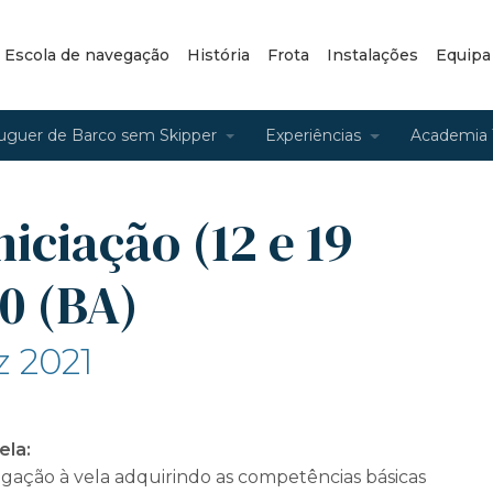
– Escola de navegação
História
Frota
Instalações
Equipa
uguer de Barco sem Skipper
Experiências
Academia 
niciação (12 e 19
0 (BA)
z 2021
ela:
ção à vela adquirindo as competências básicas