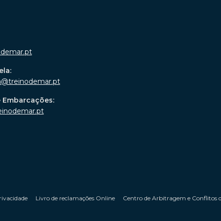
odemar.pt
ela:
a@treinodemar.pt
e Embarcações:
einodemar.pt
rivacidade
Livro de reclamações Online
Centro de Arbitragem e Conflitos 