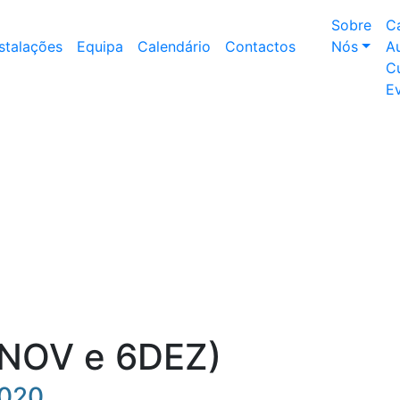
Sobre
C
nstalações
Equipa
Calendário
Contactos
Nós
Au
Cu
E
29NOV e 6DEZ)
2020