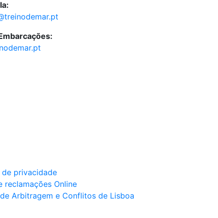
la:
@treinodemar.pt
 Embarcações:
inodemar.pt
a de privacidade
e reclamações Online
de Arbitragem e Conflitos de Lisboa