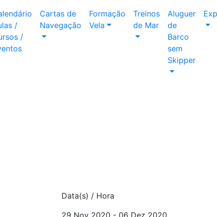
alendário
Cartas de
Formação
Treinos
Aluguer
Exp
las /
Navegação
Vela
de Mar
de
rsos /
Barco
ventos
sem
Skipper
Data(s) / Hora
29 Nov 2020 - 06 Dez 2020