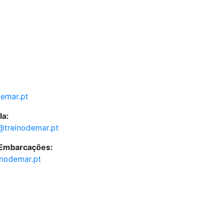
demar.pt
la:
@treinodemar.pt
 Embarcações:
inodemar.pt