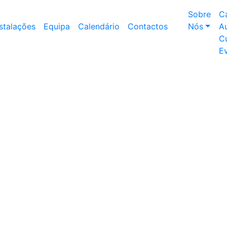
Sobre
C
nstalações
Equipa
Calendário
Contactos
Nós
Au
Cu
E