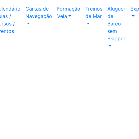
alendário
Cartas de
Formação
Treinos
Aluguer
Exp
las /
Navegação
Vela
de Mar
de
rsos /
Barco
ventos
sem
Skipper