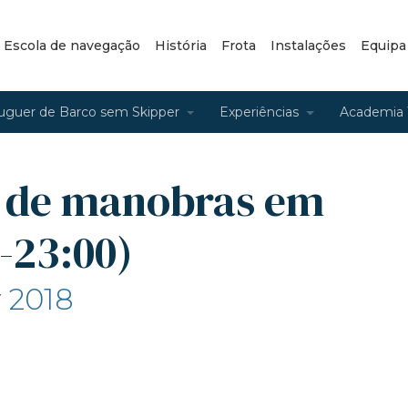
– Escola de navegação
História
Frota
Instalações
Equipa
uguer de Barco sem Skipper
Experiências
Academia 
a de manobras em
-23:00)
r 2018