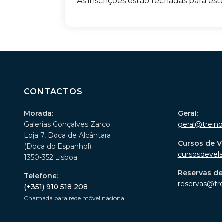
As inscrições estão fechadas para est
CONTACTOS
Morada:
Geral:
Galerias Gonçalves Zarco
geral@trein
Loja 7, Doca de Alcântara
Cursos de V
(Doca do Espanhol)
cursosdevel
1350-352 Lisboa
Reservas d
Telefone:
reservas@tr
(+351) 910 518 208
Chamada para rede móvel nacional