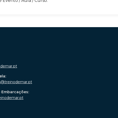
e Evento / Aula / Curso.
odemar.pt
ela:
a@treinodemar.pt
e Embarcações:
einodemar.pt