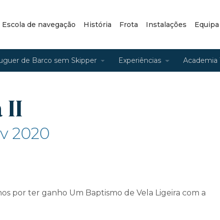
– Escola de navegação
História
Frota
Instalações
Equipa
uguer de Barco sem Skipper
Experiências
Academia 
 II
ev 2020
os por ter ganho Um Baptismo de Vela Ligeira com a