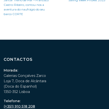
Jantar Treino de Mar – Francisco
Sailing Week Phuket 2023
Castro-Ribeiro, contou-nos a
aventura do naufrágio do seu
barco CORTE
CONTACTOS
Morada:
Galerias Gonçalves Zarco
Loja 7, Doca de Alcântara
(Doca do Espanhol)
1350-352 Lisboa
Telefone:
(+351) 910 518 208