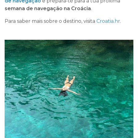
de navegação
e prepara-te para a tua próxima
semana de navegação na Croácia
.
Para saber mais sobre o destino, visita
Croatia.hr
.