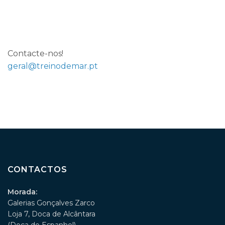
Contacte-nos!
geral@treinodemar.pt
CONTACTOS
Morada:
Galerias Gonçalves Zarco
Loja 7, Doca de Alcântara