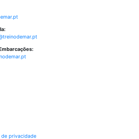
demar.pt
la:
@treinodemar.pt
 Embarcações:
inodemar.pt
a de privacidade