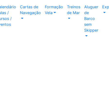
alendário
Cartas de
Formação
Treinos
Aluguer
Exp
las /
Navegação
Vela
de Mar
de
rsos /
Barco
ventos
sem
Skipper